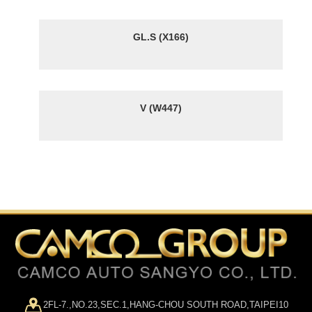
GL.S (X166)
V (W447)
2FL-7.,NO.23,SEC.1,HANG-CHOU SOUTH ROAD,TAIPEI10