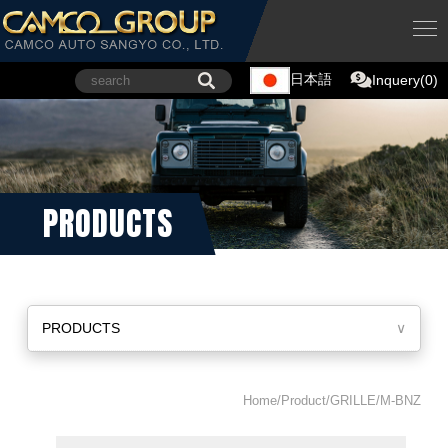
日本語
Inquery(0)
PRODUCTS
PRODUCTS
∨
Home/Product/GRILLE/M-BNZ